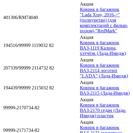
Акция
Коврик в багажник
"Lada Xray, 2016->"
401306/RM74040
(полиуретан) (для
комплектаций с фальш-
полом) "RedMark"
Акция
Коврик в багажник
194516/99999 1119032 82
ВАЗ-1119 Калина,
хэтчбэк (Лада-Имидж)
Акция
Коврик в багажник
207339/99999 2114732 82
ВАЗ-2114 логотип
"LADA" (Лада-Имидж)
Акция
194439/99999 2115032 82
Коврик в багажник
ВАЗ-2115 (Лада-Имидж)
Акция
Коврик в багажник
99999-2170734-82
ВАЗ-2170 седан (Лада-
Имидж) пластик
Акция
Коврик в багажник
99999-2171734-82
ВАЗ-2171 универсал