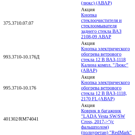
(люкс) (АВАР)
Акция
Кнопка
стеклоочистителя и
375.3710.07.07
стеклоомывателя
заднего стекла ВАЗ
2108-09 АВАР
Акция
Кнопка электрического
обогрева ветрового
993.3710-10.176Д
стекла 12 В ВАЗ-1118
Калина компл. "Люкс"
(АВАР)
Акция
Кнопка электрического
995.3710-10.176
обогрева ветрового
стекла 12 В ВАЗ-1118,
2170 FL (АВАР)
Акция
Коврик в багажник
"LADA Vesta SW/SW
401302/RM74041
Cross, 2017->"(с
фальшполом)
(полиуретан) "RedMark"