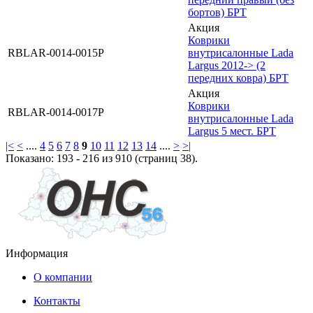
бортов) БРТ
Акция
Коврики
RВLАR-0014-0015Р
внутрисалонные Lada
Largus 2012-> (2
передних ковра) БРТ
Акция
Коврики
RВLАR-0014-0017Р
внутрисалонные Lada
Largus 5 мест. БРТ
|<
<
....
4
5
6
7
8
9
10
11
12
13
14
....
>
>|
Показано: 193 - 216 из 910 (страниц 38).
Информация
О компании
Контакты