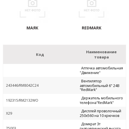
МАЯК
REDMARK
Наименование
Код
товара
Аптечка автомобильная
"Движение"
Вентилятор
243446/RM8042C24
автомобильный 6" 24В
"RedMark"
Держатель мобильного
192315/RM2132WO
телефона"RedMark"
Дисплей проволочный
Х29
250х560 на 10 крючков
Домкрат 3т
75003
гидравлический высота