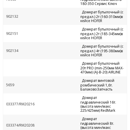
180-350 Сервис Ключ
Домкрат бутылочный (с
902132
пред.кл.) 2т (160-310мм)в
кейсе HOFER
Домкрат бутылочный (с
902151
пред.кл.) 2т (185-345мм)в
кейсе HOFER
Домкрат бутылочный (с
902134
пред.кл.) 4т (195-380мм)в
кейсе HOFER
Домкрат бутылочный
20т PRO (min-250мм MAX-
470мм) (AJ-B-20) AIRLINE
Домкрат винтовой
5659
ромбический 1,6т.
БалаковоЗапчасть
Домкрат
гидравлический 16т.
033377/RM20216
(высота мин/макс
225/425мм) RedMark
Домкрат
гидравлический 8т.
033374/RM20208
(высота мин/макс