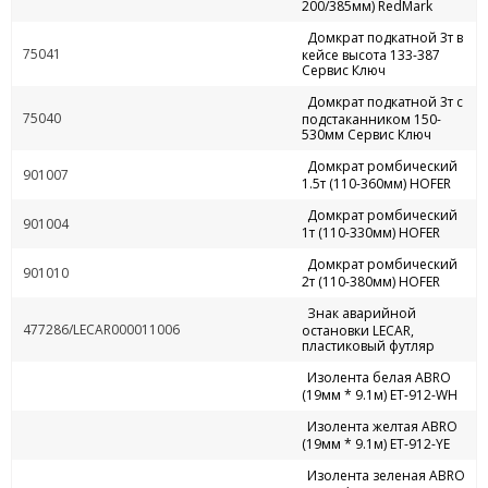
200/385мм) RedMark
Домкрат подкатной 3т в
75041
кейсе высота 133-387
Сервис Ключ
Домкрат подкатной 3т с
75040
подстаканником 150-
530мм Сервис Ключ
Домкрат ромбический
901007
1.5т (110-360мм) HOFER
Домкрат ромбический
901004
1т (110-330мм) HOFER
Домкрат ромбический
901010
2т (110-380мм) HOFER
Знак аварийной
477286/LECAR000011006
остановки LECAR,
пластиковый футляр
Изолента белая ABRO
(19мм * 9.1м) ЕТ-912-WH
Изолента желтая ABRO
(19мм * 9.1м) ЕТ-912-YE
Изолента зеленая ABRO