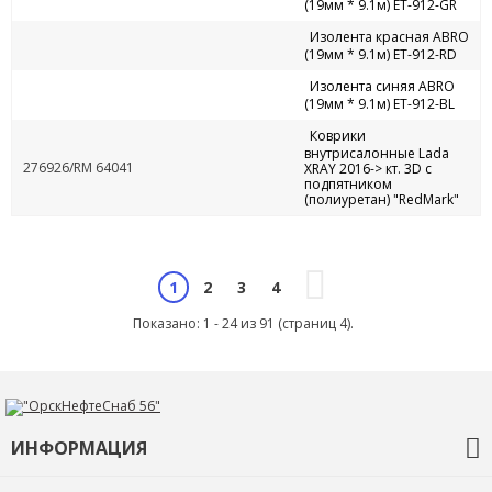
(19мм * 9.1м) ЕТ-912-GR
Изолента красная ABRO
(19мм * 9.1м) ЕТ-912-RD
Изолента синяя ABRO
(19мм * 9.1м) ЕТ-912-BL
Коврики
внутрисалонные Lada
276926/RM 64041
XRAY 2016-> кт. 3D с
подпятником
(полиуретан) "RedMark"
2
3
4
1
Показано: 1 - 24 из 91 (страниц 4).
ИНФОРМАЦИЯ