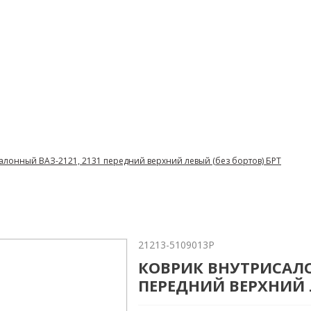
алонный ВАЗ-2121, 2131 передний верхний левый (без бортов) БРТ
21213-5109013Р
КОВРИК ВНУТРИСАЛО
ПЕРЕДНИЙ ВЕРХНИЙ Л