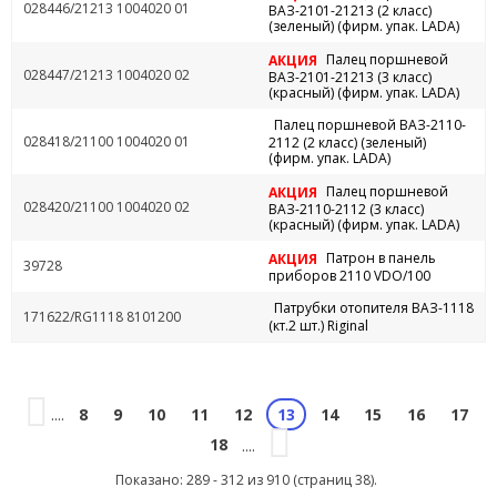
028446/21213 1004020 01
ВАЗ-2101-21213 (2 класс)
(зеленый) (фирм. упак. LADA)
Палец поршневой
АКЦИЯ
028447/21213 1004020 02
ВАЗ-2101-21213 (3 класс)
(красный) (фирм. упак. LADA)
Палец поршневой ВАЗ-2110-
028418/21100 1004020 01
2112 (2 класс) (зеленый)
(фирм. упак. LADA)
Палец поршневой
АКЦИЯ
028420/21100 1004020 02
ВАЗ-2110-2112 (3 класс)
(красный) (фирм. упак. LADA)
Патрон в панель
АКЦИЯ
39728
приборов 2110 VDO/100
Патрубки отопителя ВАЗ-1118
171622/RG1118 8101200
(кт.2 шт.) Riginal
8
9
10
11
12
14
15
16
17
....
13
18
....
Показано: 289 - 312 из 910 (страниц 38).