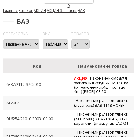
0
Главная
Каталог
АКЦИЯ
АКЦИЯ Запчасти
ВАЗ
ВАЗ
СОРТИРОВКА
ВИД
ТОВАРОВ
Код
Наименование товара
Наконечник модуля
АКЦИЯ
зажигания катушки ВАЗ 16 кл.
6337/2112-3705010
(к-т наконечник4шт+кольцо
4шт) (PROFI) CS-20
Наконечник рулевой тяги кт.
812002
(лев./прав.) ВАЗ-1118 HOFER
Наконечник рулевой тяги кт.
016254/21010-3003100-00
(лев./прав.) ВАЗ-2101-07, 2121
короткий (фирм. упак. LADA) !!!
Наконечник рулевой тяги кт.
217389/21080-3414100-00