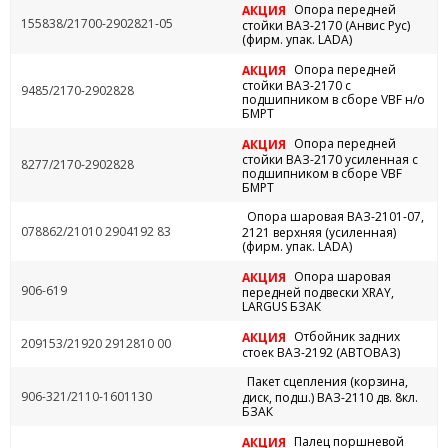
Опора передней
АКЦИЯ
155838/21700-2902821-05
стойки ВАЗ-2170 (Анвис Рус)
(фирм. упак. LADA)
Опора передней
АКЦИЯ
стойки ВАЗ-2170 с
9485/2170-2902828
подшипником в сборе VBF н/о
БМРТ
Опора передней
АКЦИЯ
стойки ВАЗ-2170 усиленная с
8277/2170-2902828
подшипником в сборе VBF
БМРТ
Опора шаровая ВАЗ-2101-07,
078862/21010 2904192 83
2121 верхняя (усиленная)
(фирм. упак. LADA)
Опора шаровая
АКЦИЯ
906-619
передней подвески XRAY,
LARGUS БЗАК
Отбойник задних
АКЦИЯ
209153/21920 2912810 00
стоек ВАЗ-2192 (АВТОВАЗ)
Пакет сцепления (корзина,
906-321/2110-1601130
диск, подш.) ВАЗ-2110 дв. 8кл.
БЗАК
Палец поршневой
АКЦИЯ