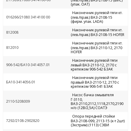
(лев./прав.) ВАЗ-2108-15 (ВИС)
(упак. ОАТ)
Наконечник рулевой тяги кт.
016266/21080 3414100 00
(лев./прав.) ВАЗ-2108-15
(фирм. упак. LADA)
Наконечник рулевой тяги кт.
812008
(лев./прав.) ВАЗ-2108-15 HOFER
Наконечник рулевой тяги кт.
812010
(лев./прав.) ВАЗ-2110-12, 2170
HOFER
Наконечник рулевой тяги
906-542/БА10-3414057.01
левый ВАЗ-2110-12, 2170 с
крепежом 906-542 БЗАК
Наконечник рулевой тяги
БА10-3414056.01
правый ВАЗ-2110-12, 2170 с
крепежом 906-541 БЗАК
Насос бачка омывателя
Г-3110,
2110-5208009
ВАЗ-2110,2112,1118,2170,2190
н/о (12В/2,5А) СОАТЭ
Опора передней стойки
7292/2108-2902820
ВАЗ-2108-099, 2113-15 (к-т 2шт)
(Экстрим) (1113) СЭВИ