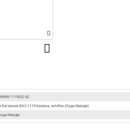
99999 1119032 82
в багажник ВАЗ-1119 Калина, хэтчбэк (Лада-Имидж)
Лада Имидж