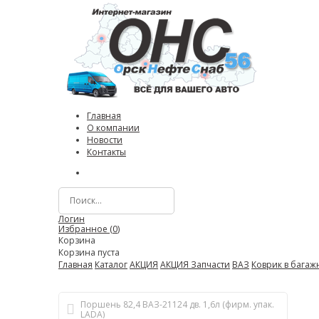
Главная
О компании
Новости
Контакты
Логин
Избранное (
0
)
Корзина
Корзина пуста
Главная
Каталог
АКЦИЯ
АКЦИЯ Запчасти
ВАЗ
Коврик в багаж
Поршень 82,4 ВАЗ-21124 дв. 1,6л (фирм. упак.
LADA)