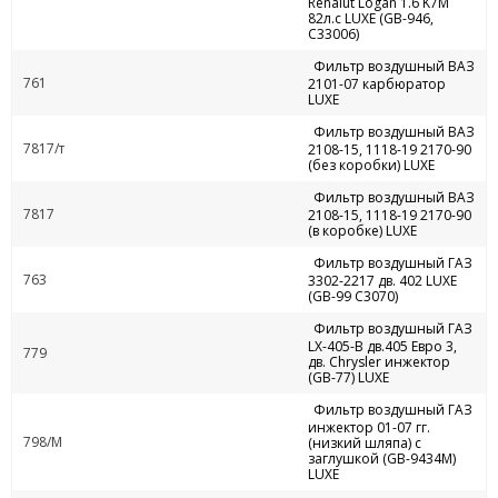
Renalut Logan 1.6 K7M
82л.с LUXE (GB-946,
C33006)
Фильтр воздушный ВАЗ
761
2101-07 карбюратор
LUXE
Фильтр воздушный ВАЗ
7817/т
2108-15, 1118-19 2170-90
(без коробки) LUXE
Фильтр воздушный ВАЗ
7817
2108-15, 1118-19 2170-90
(в коробке) LUXE
Фильтр воздушный ГАЗ
763
3302-2217 дв. 402 LUXE
(GB-99 C3070)
Фильтр воздушный ГАЗ
LX-405-B дв.405 Евро 3,
779
дв. Chrysler инжектор
(GB-77) LUXE
Фильтр воздушный ГАЗ
инжектор 01-07 гг.
798/М
(низкий шляпа) с
заглушкой (GB-9434M)
LUXE