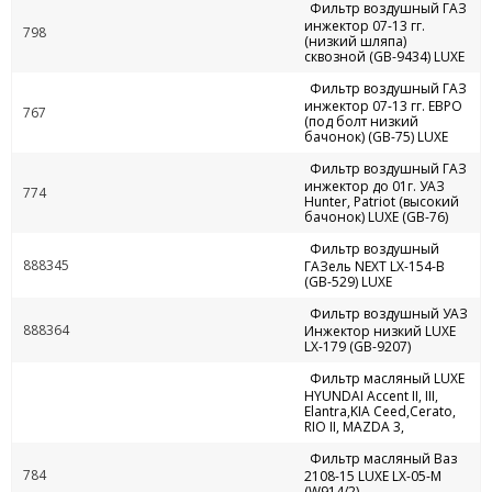
Фильтр воздушный ГАЗ
инжектор 07-13 гг.
798
(низкий шляпа)
сквозной (GB-9434) LUXE
Фильтр воздушный ГАЗ
инжектор 07-13 гг. ЕВРО
767
(под болт низкий
бачонок) (GB-75) LUXE
Фильтр воздушный ГАЗ
инжектор до 01г. УАЗ
774
Hunter, Patriot (высокий
бачонок) LUXE (GB-76)
Фильтр воздушный
888345
ГАЗель NEXT LX-154-В
(GB-529) LUXE
Фильтр воздушный УАЗ
888364
Инжектор низкий LUXE
LX-179 (GB-9207)
Фильтр масляный LUXE
HYUNDAI Accent II, III,
Elantra,KIA Ceed,Cerato,
RIO II, MAZDA 3,
Фильтр масляный Ваз
784
2108-15 LUXE LX-05-M
(W914/2)