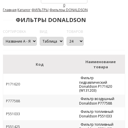
0
Главная
Каталог
ФИЛЬТРЫ
Фильтры DONALDSON
ФИЛЬТРЫ DONALDSON
СОРТИРОВКА
ВИД
ТОВАРОВ
Наименование
Код
товара
Фильтр
гидравлический
P171620
Donaldson P171620
(W131203)
Фильтр воздушный
P777588
Donaldson P777588
Фильтр топливный
P551033
Donaldson P551033
Фильтр топливный
P551425