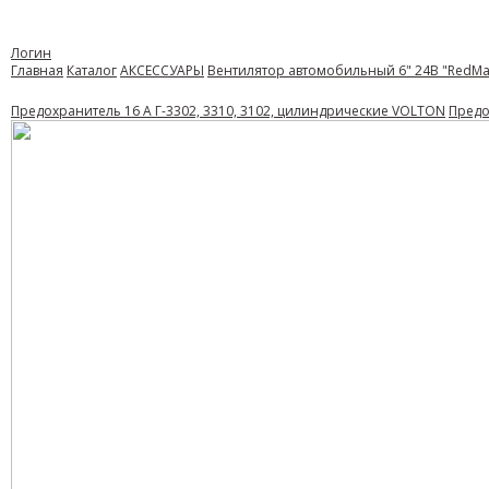
Логин
Главная
Каталог
АКСЕССУАРЫ
Вентилятор автомобильный 6" 24В "RedMa
Предохранитель 16 A Г-3302, 3310, 3102, цилиндрические VOLTON
Предо