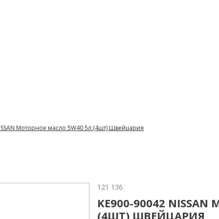
ISSAN Моторное масло 5W40 5л.(4шт) Швейцария
121 136
KE900-90042 NISSAN
(4ШТ) ШВЕЙЦАРИЯ