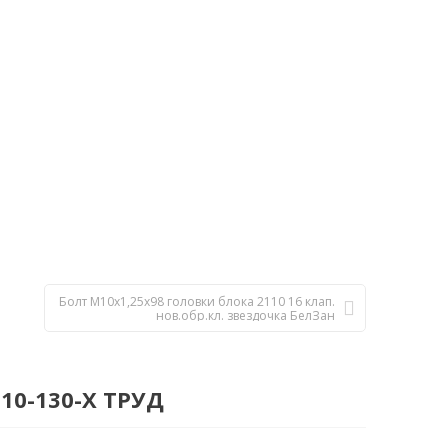
Болт М10х1,25х98 головки блока 2110 16 клап.
нов.обр.кл. звездочка БелЗан
0-130-Х ТРУД