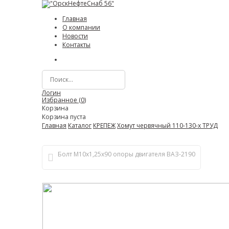
Главная
О компании
Новости
Контакты
Логин
Избранное (
0
)
Корзина
Корзина пуста
Главная
Каталог
КРЕПЕЖ
Хомут червячный 110-130-х ТРУД
Болт М10х1,25х90 опоры двигателя ВАЗ-2190