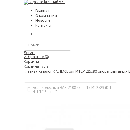
Главная
О компании
Новости
Контакты
Логин
Избранное (
0
)
Корзина
Корзина пуста
Главная
Каталог
КРЕПЕЖ
Болт М10х1,25х90 опоры двигателя 
Болт колесный ВАЗ-2108 ключ 17 М12х23 (К-Т
4 ШТ.)"Riginal"