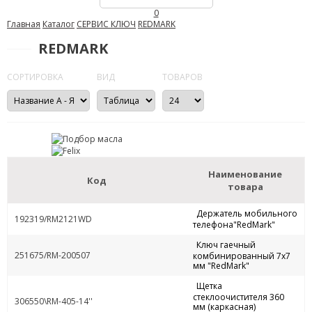
0
Главная
Каталог
СЕРВИС КЛЮЧ
REDMARK
REDMARK
СОРТИРОВКА
ВИД
ТОВАРОВ
Наименование
Код
товара
Держатель мобильного
192319/RM2121WD
телефона"RedMark"
Ключ гаечный
251675/RM-200507
комбинированный 7х7
мм "RedMark"
Щетка
стеклоочистителя 360
306550\RM-405-14''
мм (каркасная)