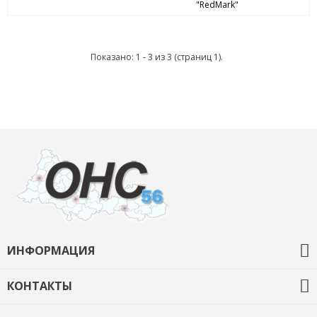
"RedMark"
Показано: 1 - 3 из 3 (страниц 1).
ИНФОРМАЦИЯ
О компании
КОНТАКТЫ
Контакты
+7 (3532) 68-92-35