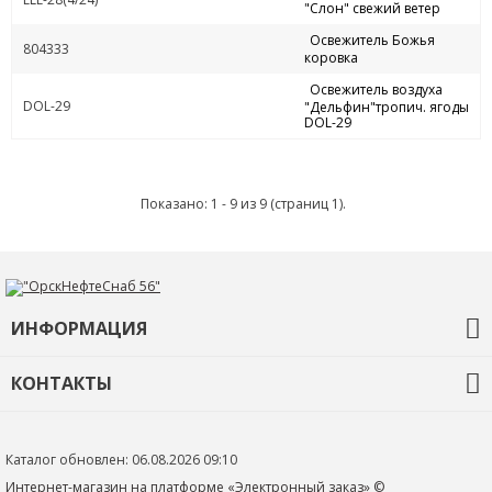
"Слон" свежий ветер
Освежитель Божья
804333
коровка
Освежитель воздуха
DOL-29
"Дельфин"тропич. ягоды
DOL-29
Показано: 1 - 9 из 9 (страниц 1).
ИНФОРМАЦИЯ
О компании
КОНТАКТЫ
Контакты
+7 (3532) 68-92-35
ons56@orskneftesnab.ru
Каталог обновлен: 06.08.2026 09:10
460048 г. Оренбург
Интернет-магазин на платформе «Электронный заказ» ©