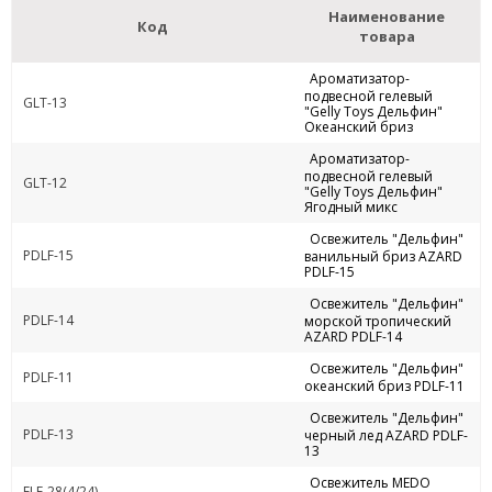
Наименование
Код
товара
Ароматизатор-
подвесной гелевый
GLT-13
"Gelly Toys Дельфин"
Океанский бриз
Ароматизатор-
подвесной гелевый
GLT-12
"Gelly Toys Дельфин"
Ягодный микс
Освежитель "Дельфин"
PDLF-15
ванильный бриз AZARD
PDLF-15
Освежитель "Дельфин"
PDLF-14
морской тропический
AZARD PDLF-14
Освежитель "Дельфин"
PDLF-11
океанский бриз PDLF-11
Освежитель "Дельфин"
PDLF-13
черный лед AZARD PDLF-
13
Освежитель MEDO
ELE-28(4/24)