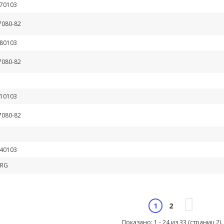
70103
7080-82
80103
7080-82
10103
7080-82
40103
NRG
2
1
Показано: 1 - 24 из 33 (страниц 2).