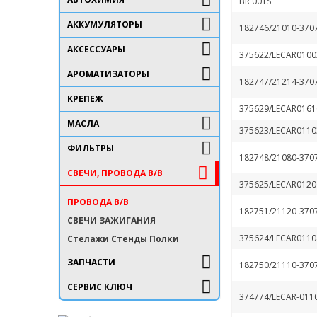
BR 001S
АККУМУЛЯТОРЫ
182746/21010-370
АКСЕССУАРЫ
375622/LECAR0100
АРОМАТИЗАТОРЫ
182747/21214-370
КРЕПЕЖ
375629/LECAR0161
МАСЛА
375623/LECAR0110
ФИЛЬТРЫ
182748/21080-370
СВЕЧИ, ПРОВОДА В/В
375625/LECAR0120
ПРОВОДА В/В
182751/21120-370
СВЕЧИ ЗАЖИГАНИЯ
375624/LECAR0110
Стелажи Стенды Полки
ЗАПЧАСТИ
182750/21110-370
СЕРВИС КЛЮЧ
374774/LECAR-011