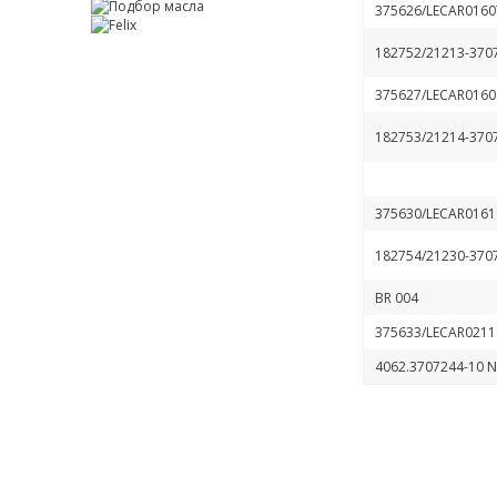
375626/LECAR0160
182752/21213-370
375627/LECAR0160
182753/21214-370
375630/LECAR0161
182754/21230-370
BR 004
375633/LECAR0211
4062.3707244-10 