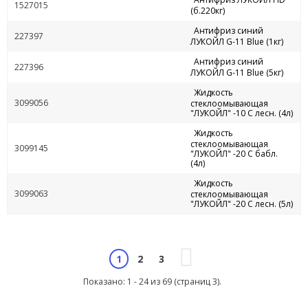
1527015
(б.220кг)
Антифриз синий
227397
ЛУКОЙЛ G-11 Blue (1кг)
Антифриз синий
227396
ЛУКОЙЛ G-11 Blue (5кг)
Жидкость
3099056
стеклоомывающая
"ЛУКОЙЛ" -10 С лесн. (4л)
Жидкость
стеклоомывающая
3099145
"ЛУКОЙЛ" -20 С бабл.
(4л)
Жидкость
3099063
стеклоомывающая
"ЛУКОЙЛ" -20 С лесн. (5л)
2
3
1
Показано: 1 - 24 из 69 (страниц 3).