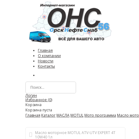
Главная
О компании
Новости
Контакты
Логин
Избранное (
0
)
Корзина
Корзина пуста
Главная
Каталог
МАСЛА
MOTUL
Мото программа
Масло мото
Масло моторное MOTUL ATV-UTV EXPERT 4T
10W40 1л