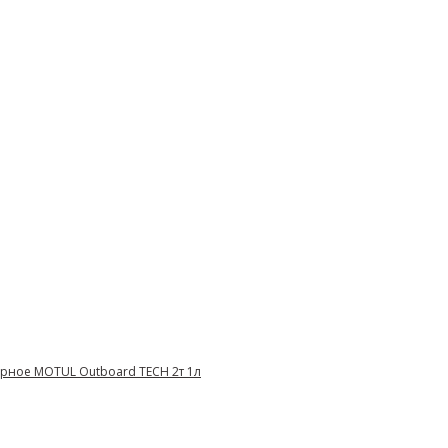
рное MOTUL Оutboard TECH 2т 1л