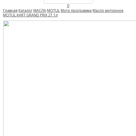
0
Главная
Каталог
МАСЛА
MOTUL
Мото программа
Масло моторное
MOTUL KART GRAND PRIX 2Т 1л