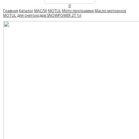
0
Главная
Каталог
МАСЛА
MOTUL
Мото программа
Масло моторное
MOTUL для снегоходов SNOWPOWER 2T 1л