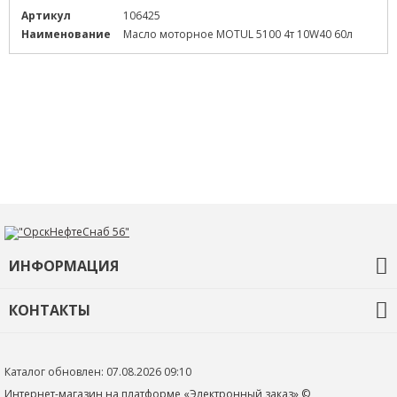
Артикул
106425
Наименование
Масло моторное MOTUL 5100 4т 10W40 60л
ИНФОРМАЦИЯ
О компании
КОНТАКТЫ
Контакты
+7 (3532) 68-92-35
ons56@orskneftesnab.ru
Каталог обновлен: 07.08.2026 09:10
460048 г. Оренбург
Интернет-магазин на платформе «Электронный заказ» ©