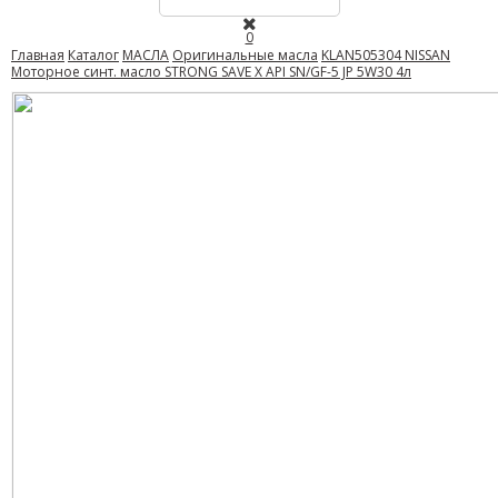
0
Главная
Каталог
МАСЛА
Оригинальные масла
KLAN505304 NISSAN
Моторное синт. масло STRONG SAVE X API SN/GF-5 JP 5W30 4л