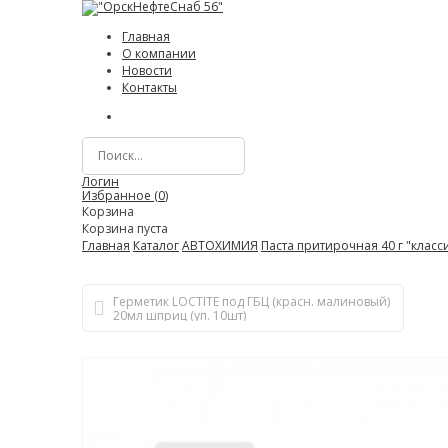
Главная
О компании
Новости
Контакты
Логин
Избранное (
0
)
Корзина
Корзина пуста
Главная
Каталог
АВТОХИМИЯ
Паста притирочная 40 г "класс
Герметик LOCTITE под ГБЦ (красн. малиновый)
20мл шприц (уп. 10шт)