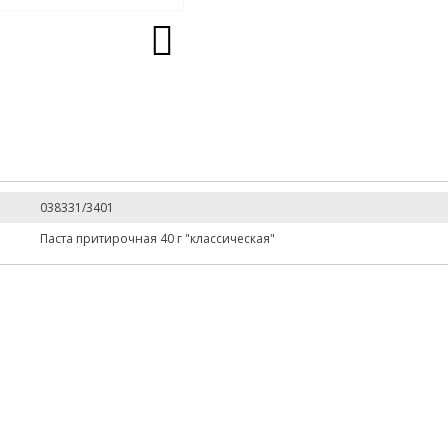
038331/3401
Паста притирочная 40 г "классическая"