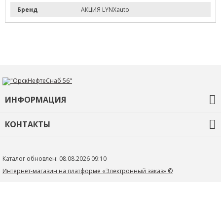
Бренд
АКЦИЯ LYNXauto
ИНФОРМАЦИЯ
О компании
КОНТАКТЫ
Контакты
+7 (3532) 68-92-35
ons56@orskneftesnab.ru
Каталог обновлен: 08.08.2026 09:10
460048 г. Оренбург
Интернет-магазин на платформе «Электронный заказ» ©
ул. Монтажников 32/2