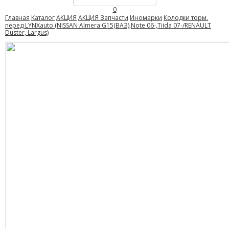
0
Главная
Каталог
АКЦИЯ
АКЦИЯ Запчасти
Иномарки
Колодки торм.
перед LYNXauto (NISSAN Almera G15(ВАЗ),Note 06-,Tiida 07-/RENAULT
Duster, Largus)