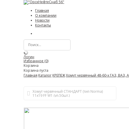
Главная
О компании
Новости
Контакты
Логин
Избранное (
0
)
Корзина
Корзина пуста
Главная
Каталог
КРЕПЕЖ
Хомут червячный 48-60-х ГАЗ, ВАЗ,
Хомут червячный СТАНДАРТ (тип Norma)
11х19 FF W1 (уп.50шт.)