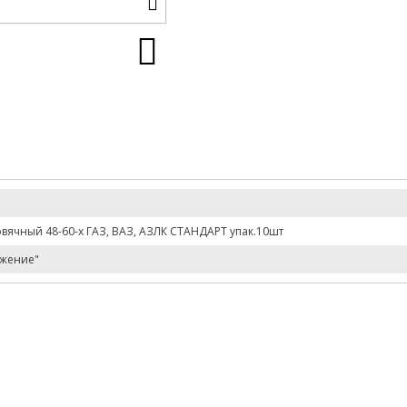
рвячный 48-60-х ГАЗ, ВАЗ, АЗЛК СТАНДАРТ упак.10шт
жение"