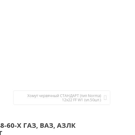
Хомут червячный СТАНДАРТ (тип Norma)
12х22 FF W1 (уп.50шт.)
-60-Х ГАЗ, ВАЗ, АЗЛК
Т