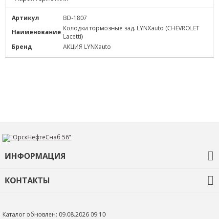
Артикул
BD-1807
Колодки тормозные зад. LYNXauto (CHEVROLET
Наименование
Lacetti)
Бренд
АКЦИЯ LYNXauto
ИНФОРМАЦИЯ
О компании
КОНТАКТЫ
Контакты
+7 (3532) 68-92-35
ons56@orskneftesnab.ru
Каталог обновлен: 09.08.2026 09:10