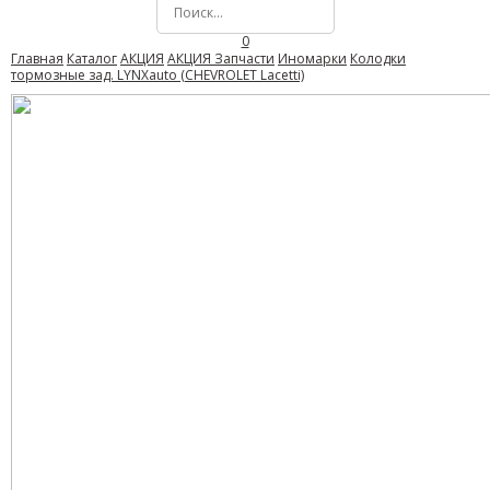
0
Главная
Каталог
АКЦИЯ
АКЦИЯ Запчасти
Иномарки
Колодки
тормозные зад. LYNXauto (CHEVROLET Lacetti)