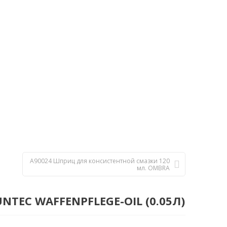
A90024 Шприц для консистентной смазки 120
мл. ОМBRA
TEC WAFFENPFLEGE-OIL (0.05Л)