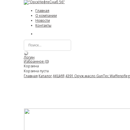
Главная
О компании
Новости
Контакты
Логин
Избранное (
0
)
Корзина
Корзина пуста
Главная
Каталог
АКЦИЯ
4391 Оруж.масло GunTec Waffenpflege-