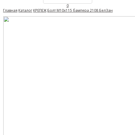
0
Главная
Каталог
КРЕПЕЖ
Болт М10х115 бампера 2108 БелЗан