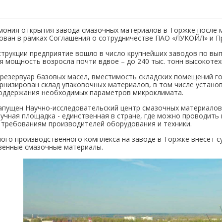
мония открытия завода смазочных материалов в Торжке после 
ован в рамках Соглашения о сотрудничестве ПАО «ЛУКОЙЛ» и П
трукции предприятие вошло в число крупнейших заводов по выпу
я мощность возросла почти вдвое – до 240 тыс. тонн высокотех
 резервуар базовых масел, вместимость складских помещений г
рнизирован склад упаковочных материалов, в том числе устано
ддержания необходимых параметров микроклимата.
запущен Научно-исследовательский центр смазочных материало
учная площадка - единственная в стране, где можно проводить
 требованиям производителей оборудования и техники.
ного производственного комплекса на заводе в Торжке внесет 
твенные смазочные материалы.