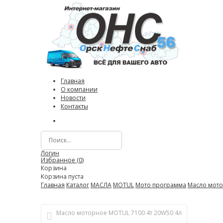
Главная
О компании
Новости
Контакты
Логин
Избранное (
0
)
Корзина
Корзина пуста
Главная
Каталог
МАСЛА
MOTUL
Мото программа
Масло мото
Масло моторное MOTUL 7100 4т 20W50 4л