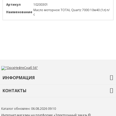
Артикул
10200301
Масло моторное TOTAL Quartz 7000 10w40 (1л) п/
Наименование
с
ИНФОРМАЦИЯ
О компании
КОНТАКТЫ
Контакты
+7 (3532) 68-92-35
ons56@orskneftesnab.ru
Каталог обновлен: 06.08.2026 09:10
460048 г. Оренбург
Интернет-магазин на платформе «Электронный заказ» ©