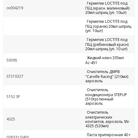
Герметик LOCTITE под
ск004219
ГБЦ (красн. малиновый)
20мл шприц (уп. 10шт)
Герметик LOCTITE под
ГБЦ (оранж) 20мл шприц
(уп. 10шт)
Герметик LOCTITE под
ГБЦ (рябиновый красн)
20мл шприц (уп. 10 шт)
Жидкий ключ 335мл
59395
Ас-451
Очиститель ДМРВ
S7210327
"Carville Racing" (210мл)
аэрозоль
Очиститель
кондиционера STEPUP
5152 SP
(510гр) пенный
аэрозоль
Очиститель
электрических
4325
контактов, аэрозоль SN-
4325 (520мл)
Паста притирочная 40 г
038331/3401