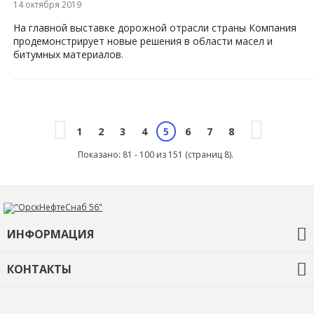
14 октября 2019
​На главной выставке дорожной отрасли страны Компания
продемонстрирует новые решения в области масел и
битумных материалов.​
1
2
3
4
6
7
8
5
Показано: 81 - 100 из 151 (страниц 8).
ИНФОРМАЦИЯ
О компании
КОНТАКТЫ
Контакты
+7 (3532) 68-92-35
ons56@orskneftesnab.ru